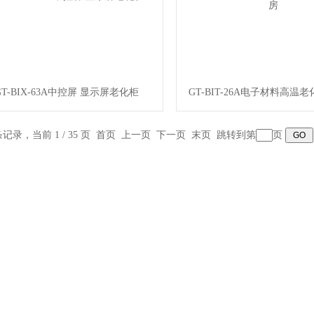
GT-BIX-63A中控屏 显示屏老化柜
GT-BIT-26A电子材料高温
 条记录，当前 1 / 35 页 首页 上一页
下一页
末页
跳转到第
页