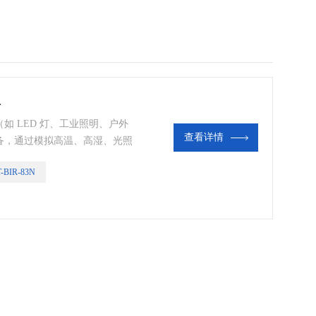
房
 LED 灯、工业照明、户外
查看详情
备，通过模拟高温、高湿、光照
的高温作用，在带电或者不带电
-BIR-83N
灯具的耐老化、耐高温性能。