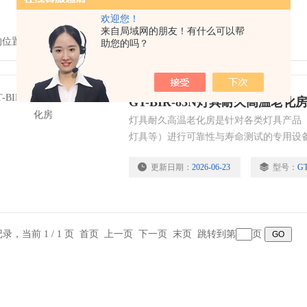
欢迎您！
来自局域网的朋友！有什么可以帮
的位置：
首页
>
产品中心
>
老化房|高温老化房
>
灯具老化房
助您的吗？
GT-BIR-83N灯具耐久高温老化
灯具耐久高温老化房是针对各类灯具产品（如
灯具等）进行可靠性与寿命测试的专用设
等严苛环境加速灯具老化，经过一定时间
更新日期：
2026-06-23
型号：
GT
情况下对灯具进行耐高温试验，从而检测
条记录，当前 1 / 1 页 首页 上一页 下一页 末页 跳转到第
页