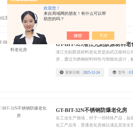
欢迎您！
来自局域网的朋友！有什么可以帮
的位置：
首页
>
产品中心
>
老化房|高温老化房
>
防爆老化房
助您的吗？
GT-BIT-32J潜江光刻胶原材料
潜江光刻胶原材料老化房是由武汉格特公
房，通过为锈钢材料特性与智能化设计，
安全与效率难题。适用于光刻胶原材料的烘
更新日期：
2025-12-24
型号：
GT
GT-BIT-32N不锈钢防爆老化房
在工业生产领域，对于一些特殊产品，如
化工产品等，普通老化房难以满足其安全
生，为这类产品提供了安全可靠的老化测