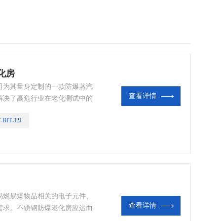
老化房
司为其量身定制的一款防爆蒸汽
查看详情
解决了高危行业在老化测试中的
干老化之用 。
-BIT-32J
易燃易爆物品相关的电子元件、
查看详情
需求。不锈钢防爆老化房应运而
试环境。