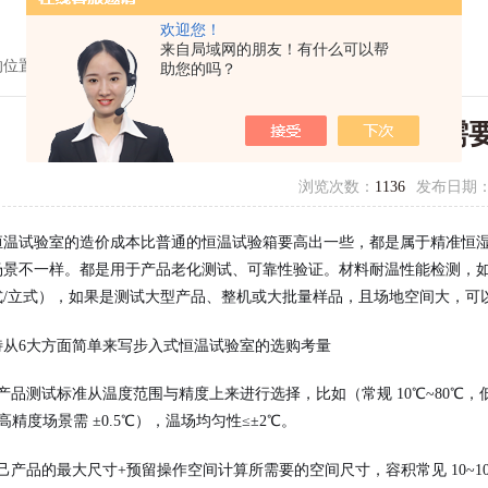
欢迎您！
来自局域网的朋友！有什么可以帮
的位置：
首页
>
技术文章
> 选购步入式恒温试验室需要考虑哪些因素？
助您的吗？
选购步入式恒温试验室需
浏览次数：
1136
发布日期
恒温试验室的造价成本比普通的恒温试验箱要高出一些，都是属于精准恒
场景不一样。都是用于产品老化测试、可靠性验证。材料耐温性能检测，
式/立式），如果是测试大型产品、整机或大批量样品，且场地空间大，可
特从6大方面简单来写步入式恒温试验室的选购考量
产品测试标准从温度范围与精度上来进行选择，比如（常规 10℃~80℃，低温需求
（高精度场景需 ±0.5℃），温场均匀性≤±2℃。
己产品的最大尺寸+预留操作空间计算所需要的空间尺寸，容积常见 10~1