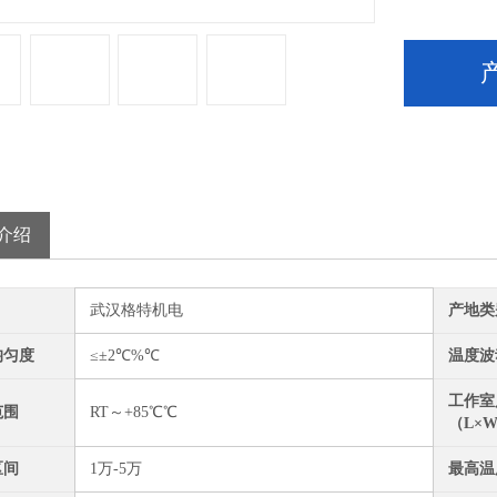
介绍
武汉格特机电
产地类
均匀度
≤±2℃%℃
温度波
工作室
范围
RT～+85℃℃
（L×
区间
1万-5万
最高温