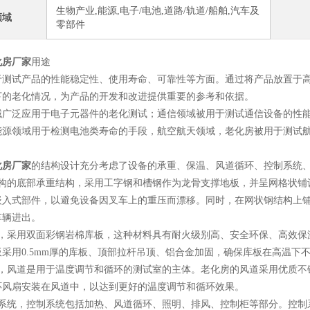
生物产业,能源,电子/电池,道路/轨道/船舶,汽车及
领域
零部件
化房厂家
用途
于测试产品的性能稳定性、使用寿命、可靠性等方面。通过将产品放置于
下的老化情况，为产品的开发和改进提供重要的参考和依据。
域广泛应用于电子元器件的老化测试；通信领域被用于测试通信设备的性
能源领域用于检测电池类寿命的手段，航空航天领域，老化房被用于测试
化房厂家
的结构设计充分考虑了设备的承重、保温、风道循环、控制系统
结构的底部承重结构，采用工字钢和槽钢作为龙骨支撑地板，并呈网格状铺
嵌入式部件，以避免设备因叉车上的重压而漂移。同时，在网状钢结构上
车辆进出。
板，采用双面彩钢岩棉库板，这种材料具有耐火级别高、安全环保、高效保
板采用0.5mm厚的库板、顶部拉杆吊顶、铝合金加固，确保库板在高温下
道，风道是用于温度调节和循环的测试室的主体。老化房的风道采用优质不
环风扇安装在风道中，以达到更好的温度调节和循环效果。
制系统，控制系统包括加热、风道循环、照明、排风、控制柜等部分。控制