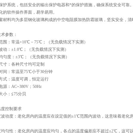
全保护系统，包括安全的输出保护电器和*的保护措施，确保系统安全可靠
性化的软件操作界面，易学易用。
察窗材料均为多层钢化玻璃构成的中空电阻膜加热防霜玻璃，坚实安全，清
技术参数：
范围：常温+10℃－75℃；（无负载情况下实测）
波动：±1.0℃；（无负载情况下实测）
均匀度：±3℃；（无负载情况下实测）
内尺寸：各种尺寸均可定制
时间：常温至75℃小于30分钟
行方式：温度可调，恒定运行
源：AC~380V；50Hz
大小：≦75分贝
温度控制要求
度波动度：老化房内的温度应在设定值的±1℃范围内波动，这意味着老化
度均匀性：老化房内的温度应均匀，各点的温度偏差应不超过±2℃，这可