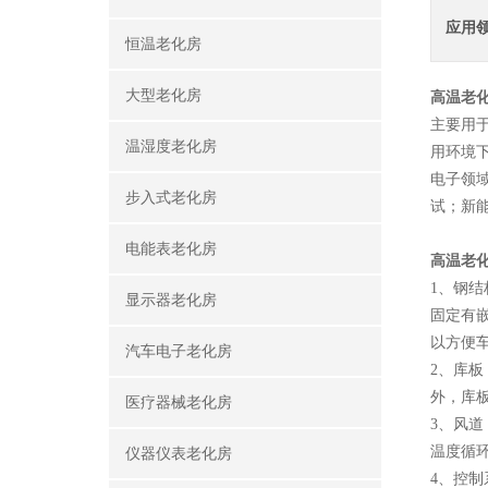
应用
恒温老化房
大型老化房
高温老
主要用
温湿度老化房
用环境
电子领
步入式老化房
试；新
电能表老化房
高温老
1、钢
显示器老化房
固定有
以方便
汽车电子老化房
2、库
外，库
医疗器械老化房
3、风
温度循
仪器仪表老化房
4、控