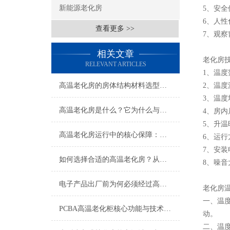
新能源老化房
5、安
6、人
查看更多 >>
7、观
相关文章
老化房
RELEVANT ARTICLES
1、温度
高温老化房的房体结构材料选型及作用
2、温度
3、温度
高温老化房是什么？它为什么与电子行业息息相关
4、房
5、升温
高温老化房运行中的核心保障：安全防护系统的重要性
6、运
7、安装电
如何选择合适的高温老化房？从需求到落地的6步选型指南
8、噪音
电子产品出厂前为何必须经过高温老化房检测？
老化房
一、温
PCBA高温老化柜核心功能与技术特性
动。
二、温