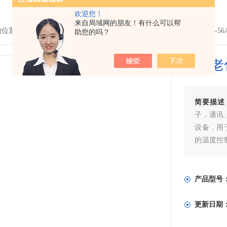
欢迎您！
来自局域网的朋友！有什么可以帮
的位置：
首页
>
产品中心
>
老化房|高温老化房
>
高温老化房
> GT-BIR
助您的吗？
高温老
简要描述
子，通讯
设备，用
的温度控
定老化过
产品型号
更新日期