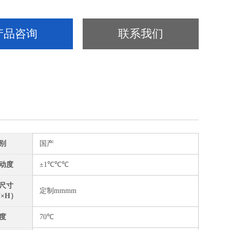
产品咨询
联系我们
别
国产
动度
±1℃℃℃
尺寸
定制mmmm
W×H）
度
70℃