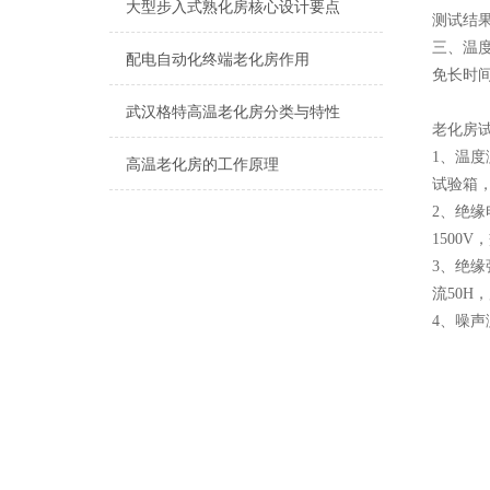
大型步入式熟化房核心设计要点
测试结
三、温
配电自动化终端老化房作用
免长时
武汉格特高温老化房分类与特性
老化房试验
1、温
高温老化房的工作原理
试验箱，
2、绝缘
1500
3、绝缘
流50H
4、噪声