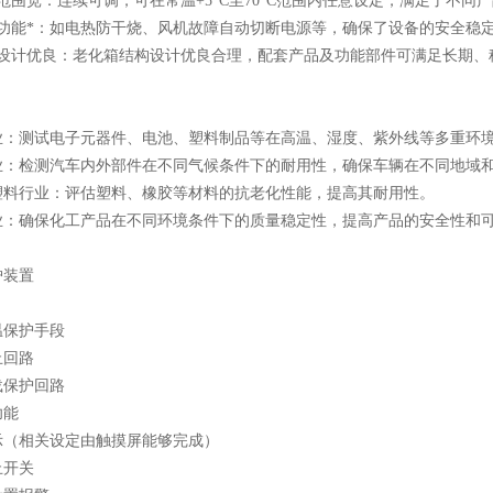
范围宽：连续可调，可在常温+5°C至70°C范围内任意设定，满足了不同
护功能*：如电热防干烧、风机故障自动切断电源等，确保了设备的安全稳
构设计优良：老化箱结构设计优良合理，配套产品及功能部件可满足长期、
业：测试电子元器件、电池、塑料制品等在高温、湿度、紫外线等多重环
业：检测汽车内外部件在不同气候条件下的耐用性，确保车辆在不同地域
塑料行业：评估塑料、橡胶等材料的抗老化性能，提高其耐用性。
业：确保化工产品在不同环境条件下的质量稳定性，提高产品的安全性和
护装置
温保护手段
止回路
载保护回路
功能
示（相关设定由触摸屏能够完成）
止开关