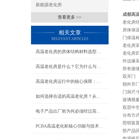
新能源老化房
成都高
查看更多 >>
老化房
房体保
相关文章
门保温
RELEVANT ARTICLES
老化房
高温老化房的房体结构材料选型及作用
老化房
外边缘
高温老化房是什么？它为什么与电子行业息息相关
所有接
双开门
高温老化房运行中的核心保障：安全防护系统的重要性
朝外开门
门洞尺寸：
如何选择合适的高温老化房？从需求到落地的6步选型指南
玻璃视
双层中空防
电子产品出厂前为何必须经过高温老化房检测？
分布方
照明装置
PCBA高温老化柜核心功能与技术特性
部产品
电源线