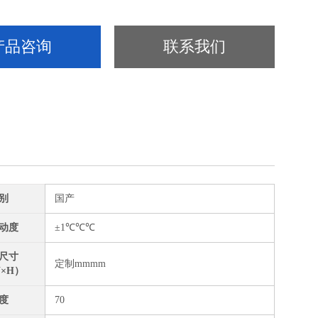
产品咨询
联系我们
别
国产
动度
±1℃℃℃
尺寸
定制mmmm
W×H）
度
70