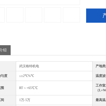
介绍
武汉格特机电
产地类
均匀度
≤±2℃%℃
温度波
工作室
范围
RT～+65℃℃
（L×
区间
1万-5万
最高温