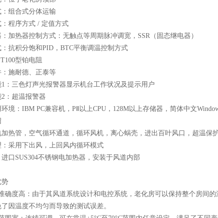
式：组合式分体运输
：程序方式 / 定值方式
器：加热器控制方式：无触点等周期脉冲调宽，SSR（固态继电器）
：抗积分饱和PID，BTC平衡调温控制方式
PT100型铂电阻
件：施耐德、正泰等
1
：三色灯声光报警器显示机台工作状况及提示用户
2
：超温报警器
环境：IBM PC兼容机，PⅡ以上CPU，128M以上存储器，简体中文Windows
绍
电加热管，空气循环通道，循环风机，离心蜗壳，进出百叶风口，超温保
理：采用下出风，上回风内循环模式
进口SUS304不锈钢电加热器，安装于风道内部
优势
温准确度高：由于其风道系统设计和电控系统，老化房可以保持整个房间的
免了因温度不均匀而导致的测试误差。