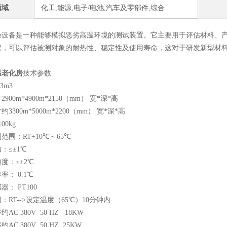
领域
化工,能源,电子/电池,汽车及零部件,综合
验设备是一种能够模拟恶劣高温环境的测试装置。它主要用于评估材料、
程，可以评估被测对象的耐热性、稳定性及使用寿命，这对于研发新型材
温老化房
技术参数
3m3
寸
2900m*4900m*2150（mm） 宽*深*高
寸
约3300m*5000m*2200（mm） 宽*深*高
00kg
范围：RT+10℃～65℃
：≤±1℃
度：≤±2℃
率： 0.1℃
： PT100
：RT-->设定温度（65℃）10分钟内
率
约AC 380V 50 HZ 18KW
率
约AC 380V 50 HZ 25KW