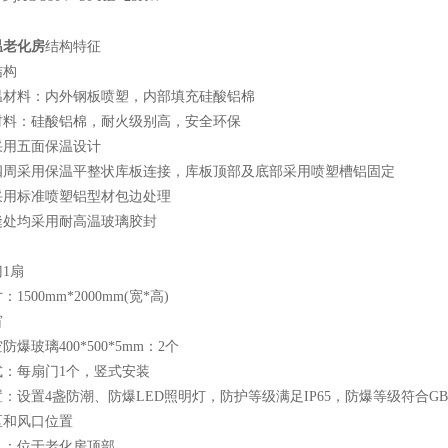
温老化房
结构特征
结构
温材料：内外钢板喷塑，内部填充硅酸铝棉
材料：硅酸铝棉，耐火级别高，安全环保
采用五面保温设计
四周采用保温平整状库板连接，库板顶部及底部采用喷塑槽铝固定
采用标准喷塑铝型材包边处理
缝处均采用耐高温玻璃胶封
1扇
1500mm*2000mm(宽*高)
窗
爆玻璃400*500*5mm：2个
式：每扇门1个，竖式安装
：设置4盏防潮、防爆LED照明灯，防护等级满足IP65，防爆等级符合GB
区和风口位置
孔：位于老化房顶部