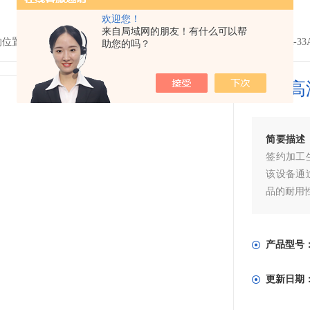
欢迎您！
来自局域网的朋友！有什么可以帮
的位置：
首页
>
产品中心
>
老化房|高温老化房
>
高温老化房
> GT-BIR
助您的吗？
成都高
简要描述
签约加工
该设备通
品的耐用
产品型号
更新日期