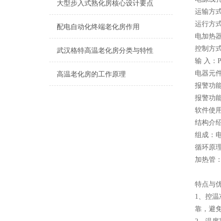
大型步入式熟化房核心设计要点
运输方
运行方式
配电自动化终端老化房作用
电加热
控制方式
武汉格特高温老化房分类与特性
输 入：
电器元
高温老化房的工作原理
报警功能
报警功能
软件使用
结构介
组成：
循环原
加热管：
特点与
1、控
靠，避