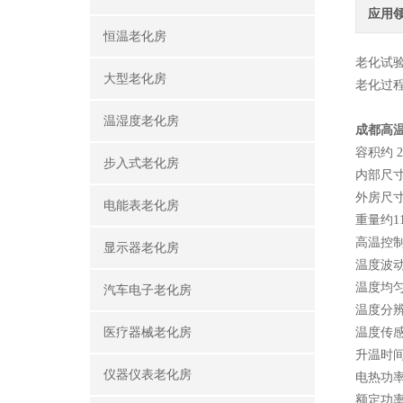
应用
恒温老化房
老化试
大型老化房
老化过
温湿度老化房
成都高
容积
约 2
步入式老化房
内部尺
外房尺
电能表老化房
重量
约11
高温控制
显示器老化房
温度波动
温度均匀
汽车电子老化房
温度分辨
医疗器械老化房
温度传感器
升温时间
仪器仪表老化房
电热功
额定功