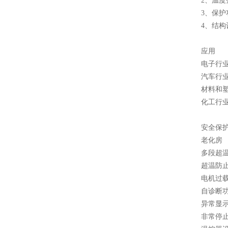
2、温度
3、保
4、结
应用
电子行
汽车行
材料和
化工行
安全保
老化房
多段超
超温防
电机过
自诊断
异常显
非常停