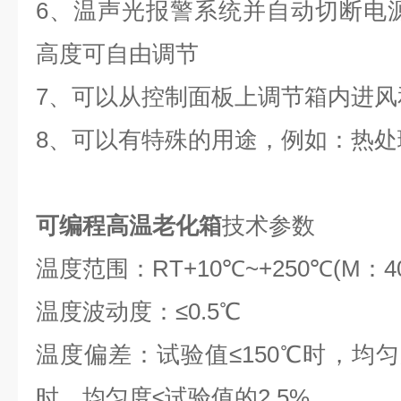
6
、温声光报警系统并自动切断电
高度可自由调节
7
、可以从控制面板上调节箱内进风
8
、可以有特殊的用途，例如：热处
可编程高温老化箱
技术参数
温度范围：
RT+10
℃
~+250
℃
(M
：
4
温度波动度：≤
0.5
℃
温度偏差：试验值≤
150
℃时，均匀
时，均匀度≤试验值的
2.5%