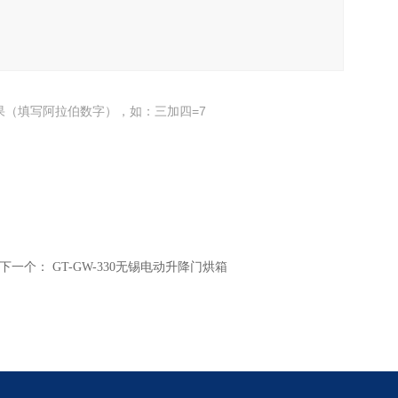
果（填写阿拉伯数字），如：三加四=7
下一个：
GT-GW-330无锡电动升降门烘箱