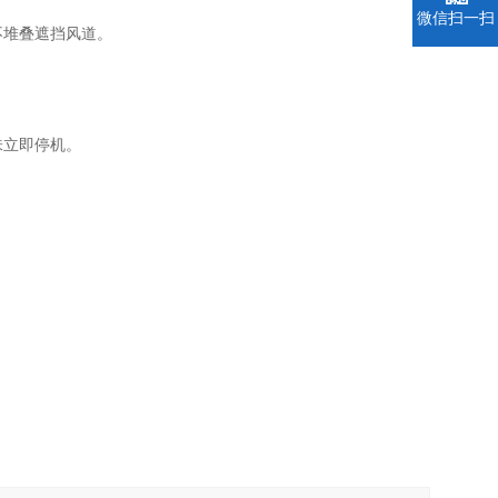
微信扫一扫
不堆叠遮挡风道。
味立即停机。
。
。