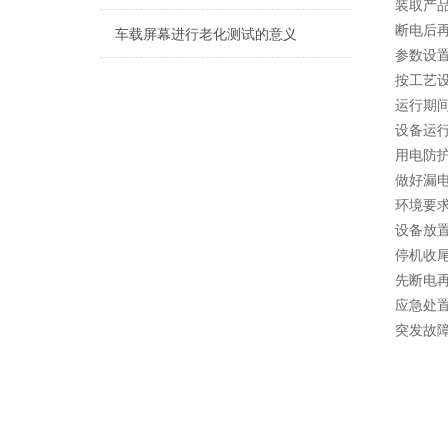
装取产
断电后
车载屏幕进行老化测试的意义
参数设
按工艺
运行期
设备运
用电防
做好漏
环境要
设备放
停机收
先断电
应急处
突发故