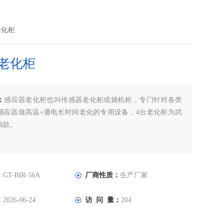
器老化柜
老化柜
：
感应器老化柜也叫传感器老化柜或烧机柜，专门针对各类
感应器做高温+通电长时间老化的专用设备，4台老化柜为武
购款。
：
GT-BIR-56A
厂商性质：
生产厂家
：
2026-06-24
访 问 量：
204