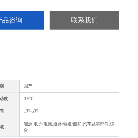
产品咨询
联系我们
别
国产
动度
0.5℃
间
1万-5万
能源,电子/电池,道路/轨道/船舶,汽车及零部件,综
域
合