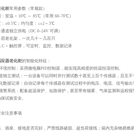
老化柜
常用参数（常规款）
室温 + 10℃ ～ 85℃（常用 60–70℃）
：±0.5℃；均匀度：≤±2～3℃
通道独立供电（DC 0–24V 可调）
多层老化架，一次几十～几百只
LC + 触控屏，可定时、监控、数据记录
感应器老化柜
的智能化特征：
准环境控制：采用微电脑PID控制器，能实现高精度的恒温恒湿控制。
通道独立测试：一台设备可以同时并行测试数十甚至上百个传感器，且互不
动化数据记录：自动记录每个传感器在测试过程中的电压、电流、信号输出
全预警系统：配备超温保护、短路保护，甚至带有烟雾、气体监测和远程报
确保试验安全。
安全注意事项
路、插座、接地是否完好，严禁线路破损、超负荷接线；箱内无杂物易燃