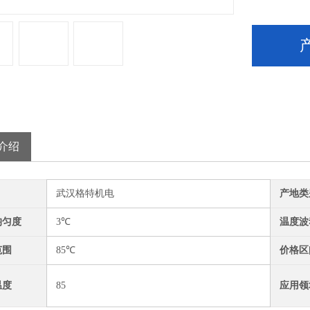
介绍
武汉格特机电
产地类
均匀度
3℃
温度波
范围
85℃
价格区
温度
85
应用领