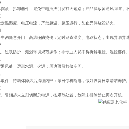
品
再摆放、拆卸器件，避免带电插拔引发打火短路；产品摆放留通风间隙，
置
设定温湿度、电压电流，严禁超温、超压运行，防止元件烧毁起火。
间
行中勿随意开门，高温谨防烫伤；定时巡查温度、电路状态，出现异响异
护
电、过载防护，潮湿环境规范操作；非专业人员不得拆解电控、温控部件
求
置通风处，远离水源、火源；周边预留检修空间。
尾
再取件，待箱体降温后清理内部；每日停机断电，做好设备日常清洁养护
置
障、冒烟起火立刻切断总电源，按规范处置，故障未排除禁止再次开机。